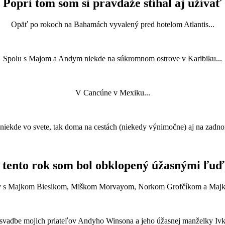
Popri tom som si pravdaže stíhal aj užívať
Opäť po rokoch na Bahamách vyvalený pred hotelom Atlantis...
Spolu s Majom a Andym niekde na súkromnom ostrove v Karibiku...
V Cancúne v Mexiku...
niekde vo svete, tak doma na cestách (niekedy výnimočne) aj na zadn
 tento rok som bol obklopený úžasnými ľu
ay s Majkom Biesikom, Miškom Morvayom, Norkom Grofčíkom a Maj
svadbe mojich priateľov Andyho Winsona a jeho úžasnej manželky Ivk