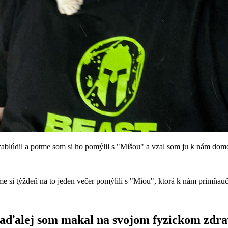
ablúdil a potme som si ho pomýlil s "Mišou" a vzal som ju k nám domov
e si týždeň na to jeden večer pomýlili s "Miou", ktorá k nám primňaučala
aďalej som makal na svojom fyzickom zdra