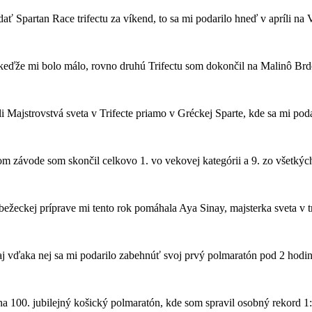
ať Spartan Race trifectu za víkend, to sa mi podarilo hneď v apríli na
keďže mi bolo málo, rovno druhú Trifectu som dokončil na Malinô Brdo
 Majstrovstvá sveta v Trifecte priamo v Gréckej Sparte, kde sa mi poda
m závode som skončil celkovo 1. vo vekovej kategórii a 9. zo všetkých
ežeckej príprave mi tento rok pomáhala Aya Sinay, majsterka sveta v tr
j vďaka nej sa mi podarilo zabehnúť svoj prvý polmaratón pod 2 hodin
 na 100. jubilejný košický polmaratón, kde som spravil osobný rekord 