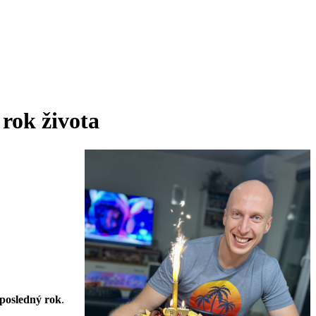
 rok života
 posledný rok
.