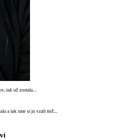
, tak už zostala...
 a tak sme si ju vzali tiež...
ví