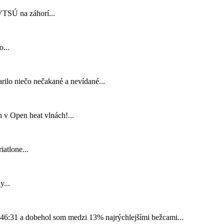
 VTSÚ na záhorí...
...
rilo niečo nečakané a nevídané...
 v Open heat vlnách!...
iatlone...
y...
1:46:31 a dobehol som medzi 13% najrýchlejšími bežcami...