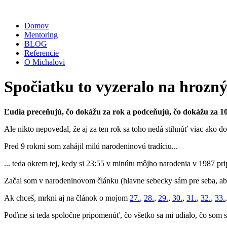
Domov
Mentoring
BLOG
Referencie
O Michalovi
Spočiatku to vyzeralo na hrozný 
Ľudia preceňujú, čo dokážu za rok a podceňujú, čo dokážu za 10
Ale nikto nepovedal, že aj za ten rok sa toho nedá stihnúť viac ako do
Pred 9 rokmi som zahájil milú narodeninovú tradíciu...
... teda okrem tej, kedy si 23:55 v minútu môjho narodenia v 1987 pri
Začal som v narodeninovom článku (hlavne sebecky sám pre seba, ab
Ak chceš, mrkni aj na článok o mojom
27.
,
28.
,
29.
,
30.
,
31.
,
32.
,
33.
Poďme si teda spoločne pripomenúť, čo všetko sa mi udialo, čo som sp