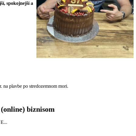
ší, spokojnejší a
r. na plavbe po stredozemnom mori.
 (online) biznisom
E...