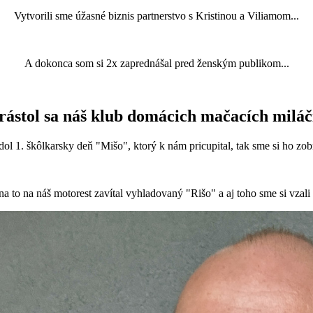
Vytvorili sme úžasné biznis partnerstvo s Kristinou a Viliamom...
A dokonca som si 2x zaprednášal pred ženským publikom...
rástol sa náš klub domácich mačacích miláč
ol 1. škôlkarsky deň "Mišo", ktorý k nám pricupital, tak sme si ho zob
a to na náš motorest zavítal vyhladovaný "Rišo" a aj toho sme si vzali