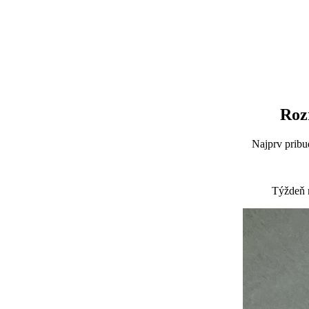
Roz
Najprv pribud
Týždeň n