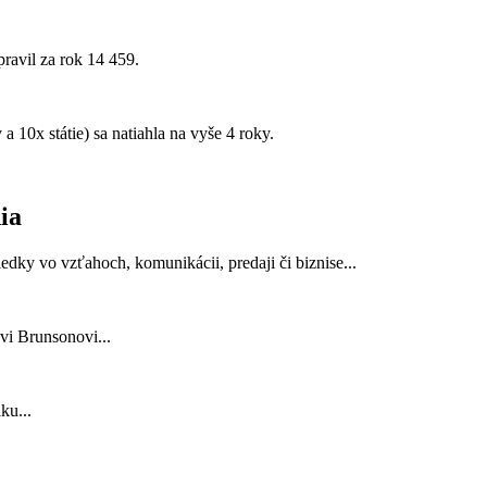
ravil za rok 14 459.
 10x státie) sa natiahla na vyše 4 roky.
ia
y vo vzťahoch, komunikácii, predaji či biznise...
i Brunsonovi...
ku...