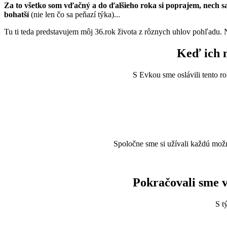
Za to všetko som vďačný a do ďalšieho roka si poprajem, nech sa m
bohatší
(nie len čo sa peňazí týka)...
Tu ti teda predstavujem môj 36.rok života z rôznych uhlov pohľadu. N
Keď ich mi
S Evkou sme oslávili tento ro
Spoločne sme si užívali každú mož
Pokračovali sme v
S t