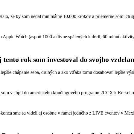
stalo, že by som nedal minimálne 10.000 krokov a priemerne som ich sp
 Apple Watch (aspoň 1000 aktívne spálených kalórií, 60 minút aktivity a
j tento rok som investoval do svojho vzdelan
e chápanie seba, druhých a ako vďaka tomu dosahovať lepšie výsledk
 som vstúpil do amerického koučingového programu 2CCX k Russellov
konca sme sa videli aj osobne v rámci jedného z LIVE eventov v Mexi