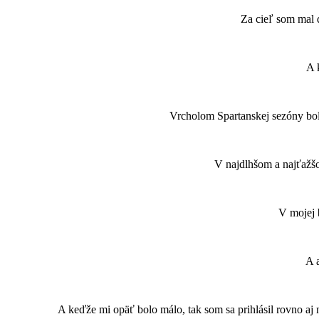
Za cieľ som mal d
A 
Vrcholom Spartanskej sezóny boli
V najdlhšom a najťažšo
V mojej b
A a
A keďže mi opäť bolo málo, tak som sa prihlásil rovno aj