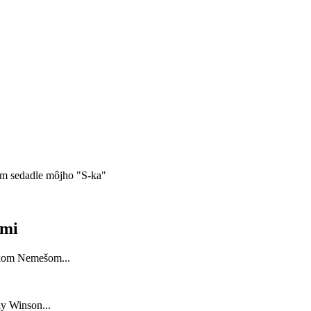
om sedadle môjho "S-ka"
ďmi
kom Nemešom...
y Winson...