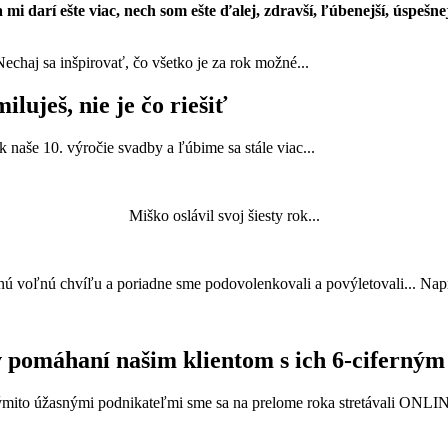
i darí ešte viac, nech som ešte ďalej, zdravší, ľúbenejší, úspešnej
echaj sa inšpirovať, čo všetko je za rok možné...
luješ, nie je čo riešiť
k naše 10. výročie svadby a ľúbime sa stále viac...
Miško oslávil svoj šiesty rok...
nú voľnú chvíľu a poriadne sme podovolenkovali a povýletovali... Nap
 pomáhaní našim klientom s ich 6-ciferným
ýmito úžasnými podnikateľmi sme sa na prelome roka stretávali ONLIN